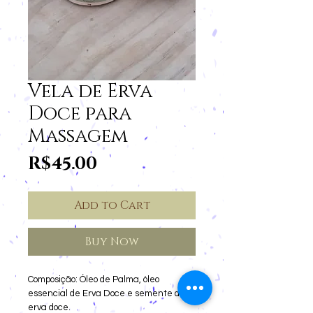
Vela de Erva
Doce para
Massagem
Price
R$45.00
Add to Cart
Buy Now
Composição: Óleo de Palma, óleo
essencial de Erva Doce e semente de
erva doce.