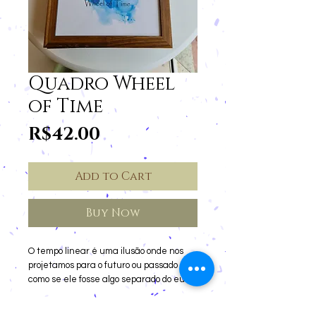
Quadro Wheel
of Time
Price
R$42.00
Add to Cart
Buy Now
O tempo linear é uma ilusão onde nos 
projetamos para o futuro ou passado 
como se ele fosse algo separado do eu. O 
tempo circular faz com que todas as 
memórias do passado e os anseios 