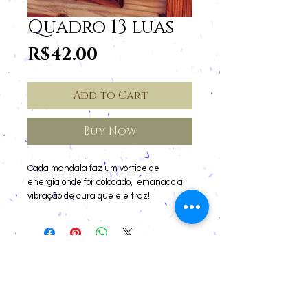
Quadro 13 luas
Price
R$42.00
Add to Cart
Buy Now
Cada mandala faz um vórtice de 
energia onde for colocado,  emanado a 
vibração de cura que ele traz!

 É so se conectar com a que mais lhe 
chamar! 

Cancellations and Returns
Mandala das 13 luas:

Vivemos em um mundo desconectado da 
Privacy
natureza, que faz com que também nos 