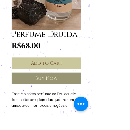
Perfume Druida
Price
R$68.00
Add to Cart
Buy Now
Esse é o nosso perfume do Druida, ele 
tem notas amadeiradas que trazem um 
amadurecimento das emoções e 
abertura aos poderes psíquicos que 
fazem olhar além da matéria,  
conectando a um processo mais amoroso 
consigo e com o fluir da vida! Leva a uma 