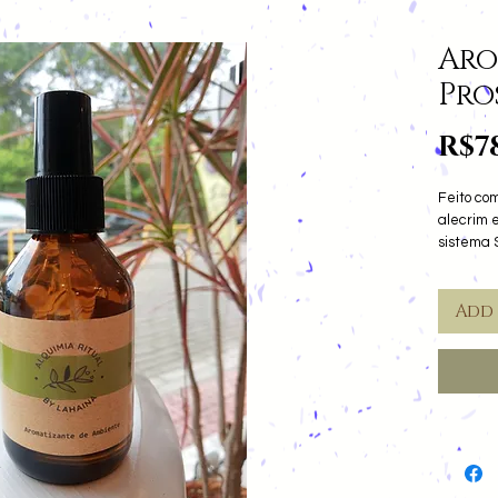
Aro
Pro
R$7
Feito com
alecrim e
sistema 
Traz a e
120ml
Add