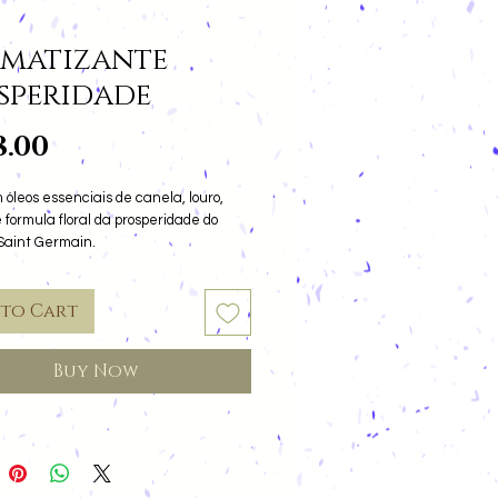
matizante
speridade
Price
8.00
 óleos essenciais de canela, louro,
 formula floral da prosperidade do
Saint Germain.
nergia da prosperidade e atração!
 to Cart
Buy Now