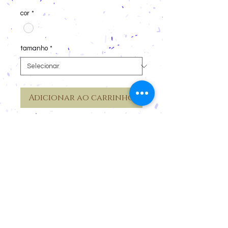
cor
*
tamanho
*
Adicionar ao carrinho
Comprar
Vestido estilo camiseta com estampa
variada.
Cancelamentos e devoluções