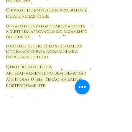
de destino.
O prazo de envio dos produtos é
de até 5 dias úteis.
O prazo de entrega começa a conta
a partir da aprovação do pagamento
do pedido.
O cliente receberá em seu e-mail as
informações para acompanhar a
entrega do pedido.
Quando são feitos
artesanalmente podem demorar
até 15 dias úteis. Serão avisados
posteriormente.
Cancelamentos e devoluções
Privacidade