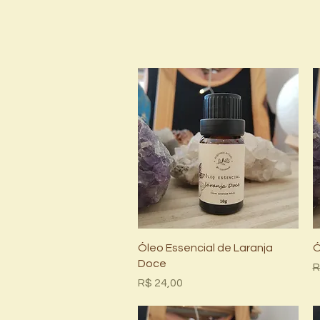
Visualização rápida
Óleo Essencial de Laranja
Ó
Doce
P
R
Preço
R$ 24,00