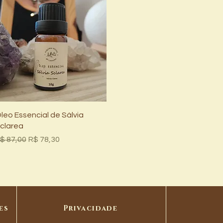
Visualização rápida
leo Essencial de Sálvia
clarea
reço normal
Preço promocional
$ 87,00
R$ 78,30
es
Privacidade