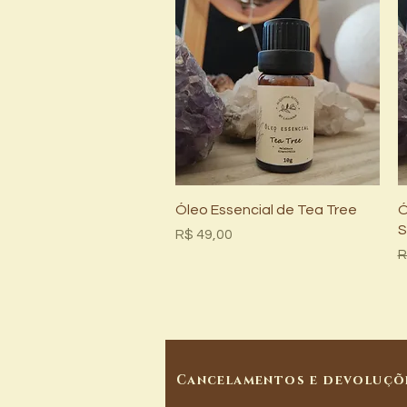
Visualização rápida
Óleo Essencial de Tea Tree
Ó
S
Preço
R$ 49,00
P
R
Cancelamentos e devoluçõ