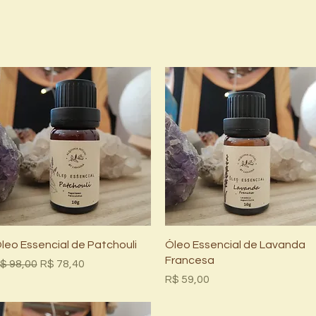
Visualização rápida
Visualização rápida
leo Essencial de Patchouli
Óleo Essencial de Lavanda
Francesa
reço normal
Preço promocional
$ 98,00
R$ 78,40
Preço
R$ 59,00