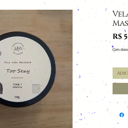
Vel
Mas
R$ 5
Com óleos
Adi