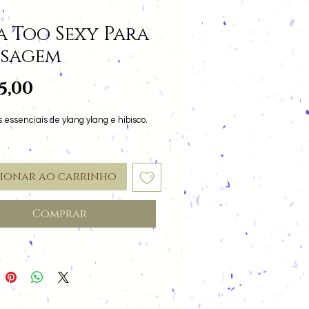
a Too Sexy Para
sagem
Preço
5,00
 essenciais de ylang ylang e hibisco.
cionar ao carrinho
Comprar