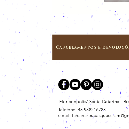
Cancelamentos e devoluçõ
Florianópolis/ Santa Catarina - Bra
Telefone: 48 988216783
email:
lahainaroupasquecuram@g
Marilia Dutra de Almeida