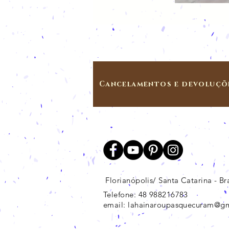
Cancelamentos e devoluçõ
Florianópolis/ Santa Catarina - Bra
Telefone: 48 988216783
email:
lahainaroupasquecuram@g
Marilia Dutra de Almeida