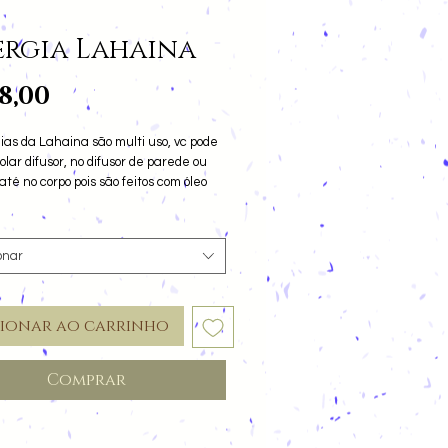
ergia Lahaina
Preço
8,00
ias da Lahaina são multi uso, vc pode
olar difusor, no difusor de parede ou
té no corpo pois são feitos com óleo
de uva que deixa uma super sensação
te na pele. Cada combinação é para
lidade e temos a pronta entrega
onar
cionar ao carrinho
Comprar