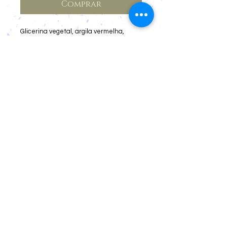
Comprar
Glicerina vegetal, argila vermelha,
extrato de própolis, óleo medicado de
mirra, óleo essencial de gerânio. Traz
viço e regeneração para a pele.
Cancelamentos e devoluções
Privacidade
Prazos
Cadastro para Revenda