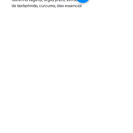
Glicerina vegetal, argila preta, extrato
de barbatimão, cúrcuma, óleo essencial
de melaleuca. Cicatrizante,
regenerador, antisséptico, anti-
inflamatório, controla a acne.
Cancelamentos e devoluções
Privacidade
Prazos
Cadastro para Revenda
Webmaster Login
Florianópolis/ Santa Catarina - Brasil