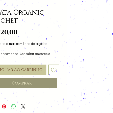
ata Organic
chet
Preço
220,00
eita à mão com linha de algodão
r encomenda. Consultar as cores e
s.
cionar ao carrinho
Comprar