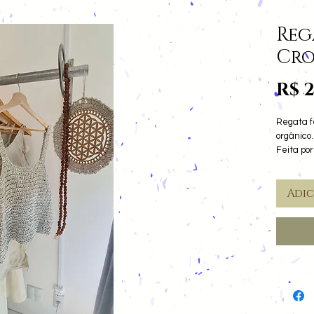
Reg
Cro
R$ 
Regata f
orgânico.
Feita po
tamanho
Adi