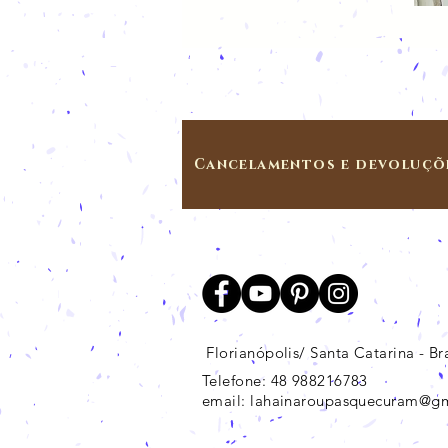
Cancelamentos e devoluçõ
Florianópolis/ Santa Catarina - Bra
Telefone: 48 988216783
email:
lahainaroupasquecuram@g
Marilia Dutra de Almeida