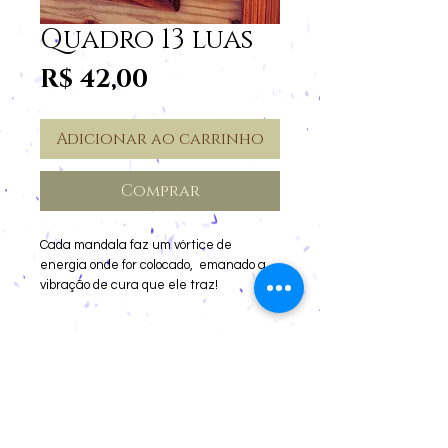
Quadro 13 luas
Preço
R$ 42,00
Adicionar ao carrinho
Comprar
Cada mandala faz um vórtice de 
energia onde for colocado,  emanado a 
vibração de cura que ele traz!

 É so se conectar com a que mais lhe 
chamar! 

Cancelamentos e devoluções
Mandala das 13 luas:

Vivemos em um mundo desconectado da 
Privacidade
natureza, que faz com que também nos 