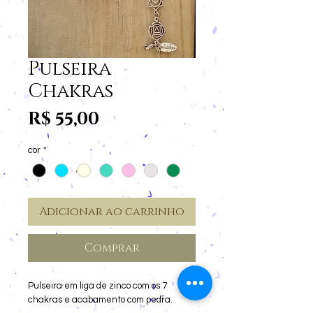
Pulseira
Chakras
Preço
R$ 55,00
cor
*
Adicionar ao carrinho
Comprar
Pulseira em liga de zinco com os 7
chakras e acabamento com pedra.