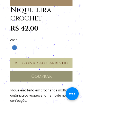
Niqueleira
crochet
Preço
R$ 42,00
cor
*
Adicionar ao carrinho
Comprar
Niqueleira feita em crochet de malha
orgânica do reaproveitamento de nossa
confecção.
Feita por encomenda.
Consultar cores disponíveis.