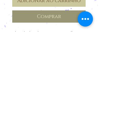
Adicionar ao carrinho
Comprar
Além de desodorante para as axilas,
pode ser usado para amenizar maus
odores nos pés.
Feito com óleos essenciais de eucalipto,
tea tree e cedro
Cancelamentos e devoluções
Privacidade
Prazos
Cadastro para Revenda