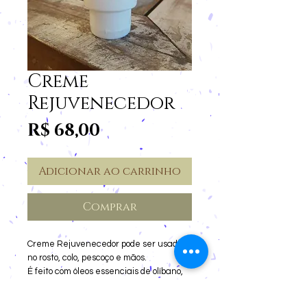
Creme
Rejuvenecedor
Preço
R$ 68,00
Adicionar ao carrinho
Comprar
Creme Rejuvenecedor pode ser usado
no rosto, colo, pescoço e mãos.
É feito com óleos essenciais de olíbano,
palmarosa e argan que rejuvenecem e
clareiam manchas.