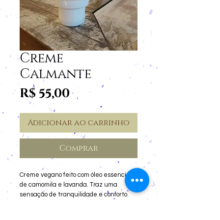
Creme
Calmante
Preço
R$ 55,00
Adicionar ao carrinho
Comprar
Creme vegano feito com óleo essencial
de camomila e lavanda. Traz uma
sensação de tranquilidade e conforto.
Ajuda a aliviar queimaduras de sol.
60ml