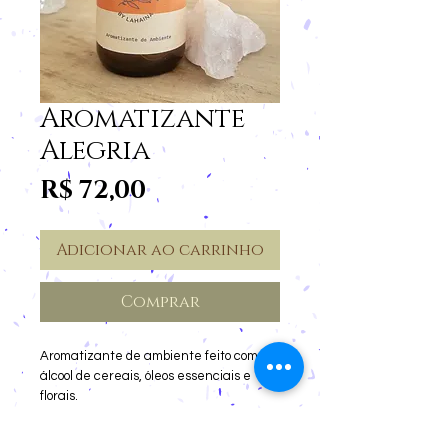
Aromatizante
Alegria
Preço
R$ 72,00
Adicionar ao carrinho
Comprar
Aromatizante de ambiente feito com
álcool de cereais, óleos essenciais e
florais.
Para levantar o astral e a energia de
ambientes tensos.