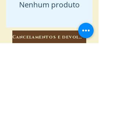
Nenhum produto
Cancelamentos e devoluções
Privacidade
Prazos
Cadastro para Revenda
Webmaster Login
Florianópolis/ Santa Catarina - Brasil
Telefone:
48 988216783